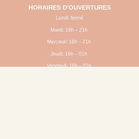
HORAIRES D'OUVERTURES
Lundi: fermé
Mardi: 16h – 21h
Mercredi: 16h – 21h
Jeudi: 16h – 01h
Vendredi: 16h – 01h
Samedi: 16h – 01h
Dimanche: 10h – 14h (de mai à août)
L'AMBIANCE
SUIVEZ-
NOUS
SE SHAKE
NOUS !
RENDRE
VISITE
ICI.
1955 Rue de
(+33) 7 60 43 32 23
Nantes,
44860 Pont-Saint-